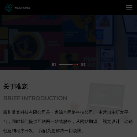
专注于
全域品牌提升  合而不同
我们致力于用户体验策略设计，创新改变环境与体验服务
01
03
01
关于唯宠
BRIEF INTRODUCTION
四川唯宠科技有限公司是一家综合网络科技公司。 主营自主研发平
台，同时我们提供互联网一站式服务，从网站期望、 视觉设计、动销
创意到程序开发。 我们为您解决一切烦恼。